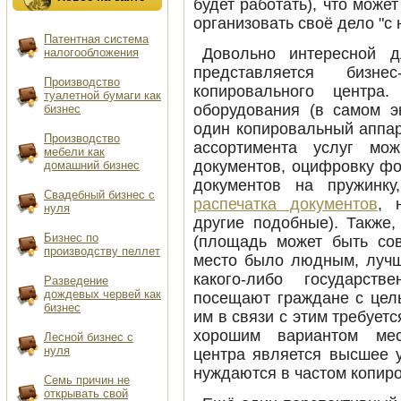
будет работать), что мож
организовать своё дело "с 
Патентная система
Довольно интересной д
налогообложения
представляется бизн
производство
копировального центра
туалетной бумаги как
оборудования (в самом э
бизнес
один копировальный аппар
производство
ассортимента услуг мож
мебели как
документов, оцифровку фо
домашний бизнес
документов на пружинк
свадебный бизнес с
распечатка документов
, 
нуля
другие подобные). Также,
бизнес по
(площадь может быть сов
производству пеллет
место было людным, лучш
какого-либо государств
разведение
дождевых червей как
посещают граждане с цель
бизнес
им в связи с этим требует
хорошим вариантом мес
лесной бизнес с
нуля
центра является высшее у
нуждаются в частом копиро
Семь причин не
открывать свой