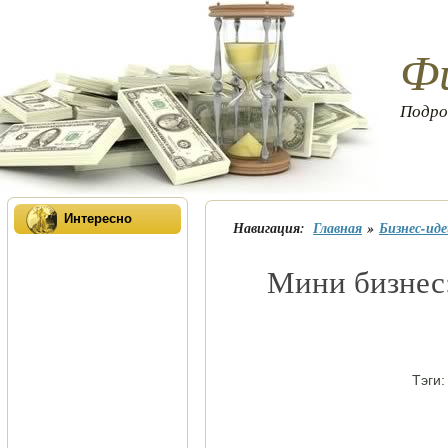
Фи
Подро
Интересно
Навигация:
Главная
»
Бизнес-иде
мини бизне
Тэги