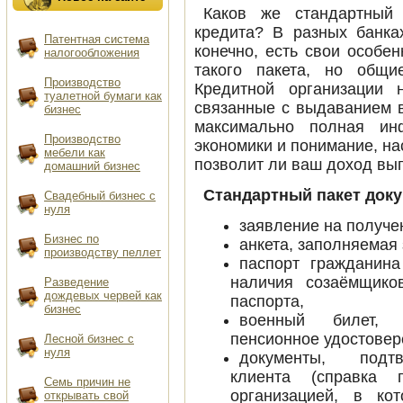
Каков же стандартный 
кредита? В разных банка
Патентная система
конечно, есть свои особе
налогообложения
такого пакета, но общи
производство
Кредитной организации 
туалетной бумаги как
связанные с выдаванием в
бизнес
максимально полная ин
производство
экономики и понимание, н
мебели как
позволит ли ваш доход вып
домашний бизнес
Стандартный пакет доку
свадебный бизнес с
нуля
заявление на получе
бизнес по
анкета, заполняемая
производству пеллет
паспорт гражданина
наличия созаёмщико
разведение
дождевых червей как
паспорта,
бизнес
военный билет, 
пенсионное удостоверен
лесной бизнес с
нуля
документы, подтв
клиента (справка
Семь причин не
организацией, в ко
открывать свой