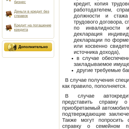
бизнес
кредит, копия трудо
работодателем, спр
деньги в кредит без
должности и стажа
справок
трудового договора, с
кредит на погашение
по инвалидности и
кредита
декларация индивид
декларации по форме
или косвенно свидет
Дополнительно
источника дохода),
в случае обеспечен
закладываемое имуще
другие требуемые ба
В случае получения специ
как правило, пополняется.
В случае автокреди
представить справку 
приобретаемый автомобиль
подтверждающие заключе
Также могут попросить 
справку о семейном 