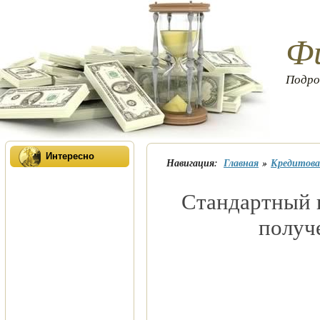
Фи
Подро
Интересно
Навигация:
Главная
»
Кредитова
стандартный пакет документов для
получ