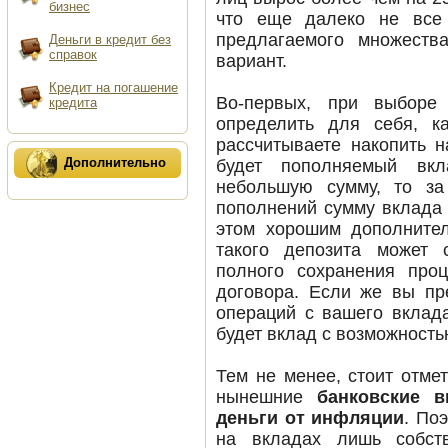
бизнес
что еще далеко не все 
предлагаемого множеств
деньги в кредит без
справок
вариант.
кредит на погашение
Во-первых, при выборе
кредита
определить для себя, к
рассчитываете накопить н
Дополнительно
будет пополняемый вк
небольшую сумму, то за
пополнений сумму вклада 
этом хорошим дополните
такого депозита может 
полного сохранения про
договора. Если же вы пр
операций с вашего вклад
будет вклад с возможность
Тем не менее, стоит отме
нынешние
банковские 
деньги от инфляции
. По
на вкладах лишь собст