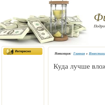
Фи
Подро
Интересно
Навигация:
Главная
»
Инвестиц
Куда лучше вло