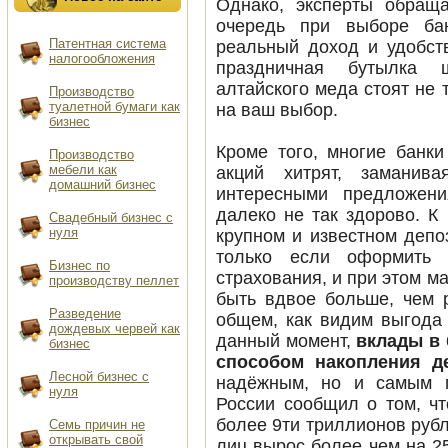
Однако, эксперты обращ
очередь при выборе ба
Патентная система
реальный доход и удобст
налогообложения
праздничная бутылка 
алтайского меда стоят не 
производство
туалетной бумаги как
на ваш выбор.
бизнес
Кроме того, многие банк
производство
мебели как
акций хитрят, заманив
домашний бизнес
интересными предложени
далеко не так здорово. К
свадебный бизнес с
нуля
крупном и известном депо
только если оформить 
бизнес по
страхования, и при этом 
производству пеллет
быть вдвое больше, чем р
разведение
общем, как видим выгода 
дождевых червей как
данный момент,
вклады в
бизнес
способом накопления д
лесной бизнес с
надёжным, но и самым п
нуля
России сообщил о том, чт
более 9ти триллионов рубл
Семь причин не
открывать свой
лиц вырос более чем на 25